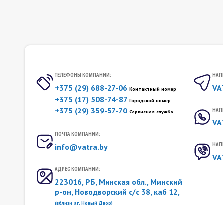
ТЕЛЕФОНЫ КОМПАНИИ:
НАПИ
+375 (29) 688-27-06
VA
Контактный номер
+375 (17) 508-74-87
Городской номер
+375 (29) 359-57-70
НАП
Сервисная служба
VA
ПОЧТА КОМПАНИИ:
info@vatra.by
НАПИ
VA
АДРЕС КОМПАНИИ:
223016, РБ, Минская обл., Минский
р-он, Новодворский с/c 38, каб 12,
(вблизи аг. Новый Двор)